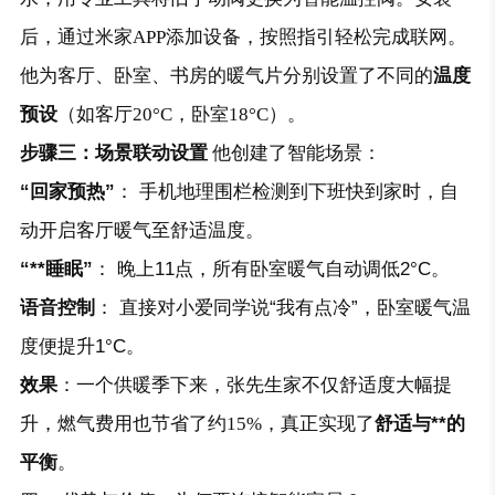
后，通过米家APP添加设备，按照指引轻松完成联网。
他为客厅、卧室、书房的暖气片分别设置了不同的
温度
预设
（如客厅20°C，卧室18°C）。
步骤三：场景联动设置
他创建了智能场景：
“回家预热”
： 手机地理围栏检测到下班快到家时，自
动开启客厅暖气至舒适温度。
“**睡眠”
： 晚上11点，所有卧室暖气自动调低2°C。
语音控制
： 直接对小爱同学说“我有点冷”，卧室暖气温
度便提升1°C。
效果
：一个供暖季下来，张先生家不仅舒适度大幅提
升，燃气费用也节省了约15%，真正实现了
舒适与**的
平衡
。