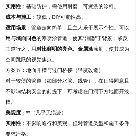
实用性
：基础防护，需使用耐磨、可擦洗的涂料。
成本与施工
：较低，DIY可能性高。
适用场景
：管道走向简单，且主人乐于展示个性。可以
用
与墙面同色
的漆喷涂管道，使其“消隐”于背景；或反
其道行之，用
对比鲜明的亮色、金属漆
涂刷，使其成为
空间跳跃的视觉焦点。
方案五：地面开槽与过门桥接（轻度改造）
对于较薄的管道（如部分水管、线管），在征得同意且
不影响结构安全的前提下，可考虑在门洞下方地面开浅
槽。
美观度
：
**
（几乎无痕迹）。
实用性
：不影响通行和美观，但对管道类型和施工条件
要求严格。